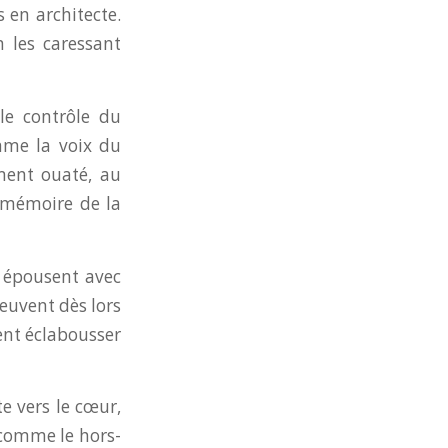
 en architecte.
n les caressant
 le contrôle du
mme la voix du
ment ouaté, au
: mémoire de la
, épousent avec
peuvent dès lors
nent éclabousser
te vers le cœur,
 comme le hors-