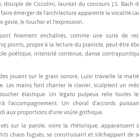
i, disciple de Ciccolini, lauréat du concours J.S. Bach
 faire émerger de l’architecture apparente la vocalité c
e geste, le toucher et l’expression.
 sont finement enchaînés, comme une suite de resp
nq points, propre à la lecture du pianiste, peut-être é
ole poétique, intensité contenue, danse contrapuntiqu
des jouant sur le grain sonore, Luisi travaille la ma
se. Les mains font chanter le clavier, sculptent un m
oucher élastique. Un legato pulpeux relie toutes le
u’à l’accompagnement. Un choral d’accords puissan
i aux proportions d’une voûte gothique.
xés sur la parole, voire la rhétorique, apparaissent 
ts chaos fugués, se construisant et s’échappant de 