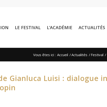
TION
LE FESTIVAL
L’ACADÉMIE
ACTUALITÉS
Vous êtes ici :
Accueil
/
Actualités
/
Festival
/
de Gianluca Luisi : dialogue i
opin