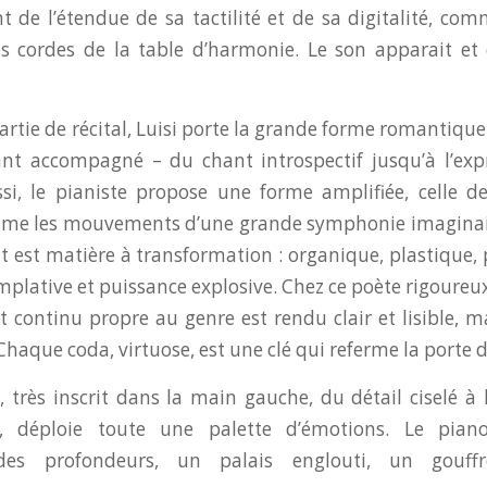
t de l’étendue de sa tactilité et de sa digitalité, comm
s cordes de la table d’harmonie. Le son apparait et
rtie de récital, Luisi porte la grande forme romantique 
hant accompagné – du chant introspectif jusqu’à l’exp
ssi, le pianiste propose une forme amplifiée, celle 
me les mouvements d’une grande symphonie imaginai
ut est matière à transformation : organique, plastique,
plative et puissance explosive. Chez ce poète rigoureux 
continu propre au genre est rendu clair et lisible, m
Chaque coda, virtuose, est une clé qui referme la porte 
, très inscrit dans la main gauche, du détail ciselé à 
, déploie toute une palette d’émotions. Le pian
 des profondeurs, un palais englouti, un gouff