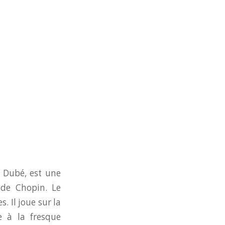
n Dubé, est une
s de Chopin. Le
. Il joue sur la
e à la fresque