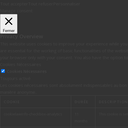
Tout accepter
Tout refuser
Personnaliser
Manage consent
Fermer
Privacy Overview
This website uses cookies to improve your experience while you 
are essential for the working of basic functionalities of the web
your browser only with your consent. You also have the option t
Cookies Nécessaires
Cookies Nécessaires
Toujours activé
Les cookies nécessaires sont absolument indispensables au bon f
manière anonyme..
COOKIE
DURÉE
DESCRIPTION
cookielawinfo-checkbox-analytics
11
This cookie is se
months