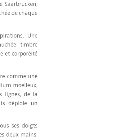
 de Saarbrücken,
achée de chaque
irations. Une
bauchée : timbre
e et corporéité
tière comme une
édium moelleux,
s lignes, de la
ts déploie un
sous ses doigts
ses deux mains.