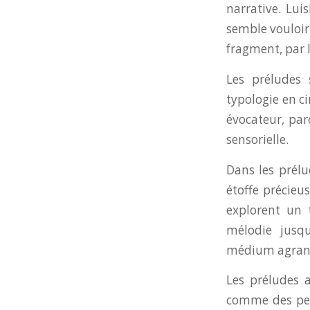
narrative. Luis
semble vouloir
fragment, par l
Les préludes
typologie en ci
évocateur, par
sensorielle.
Dans les prélu
étoffe précieu
explorent un t
mélodie jusq
médium agrand
Les préludes a
comme des peti