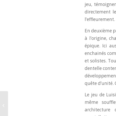
jeu, témoignen
directement le
l’effleurement.
En deuxième pa
à l’origine, c
épique. Ici au
enchainés com
et solistes. To
dentelle contem
développement 
quête d’unité. 
Le jeu de Luisi
même souffle
Des Américains à l’Académie!
architecture