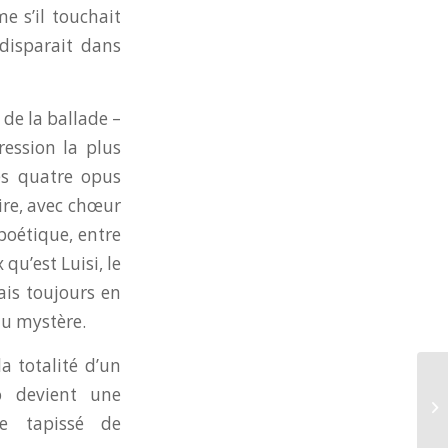
e s’il touchait
 disparait dans
de la ballade –
ression la plus
des quatre opus
re, avec chœur
 poétique, entre
qu’est Luisi, le
ais toujours en
du mystère.
la totalité d’un
Un
o devient une
Be
re tapissé de
Vé