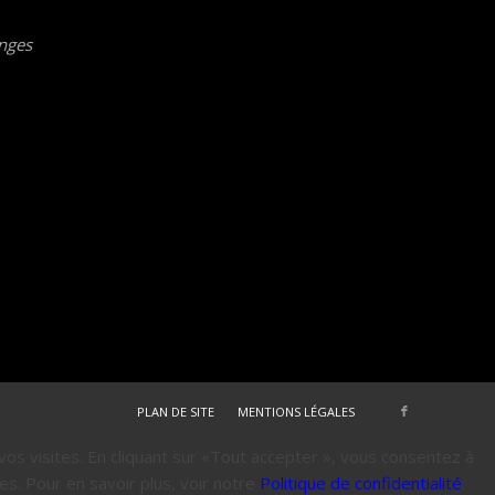
nges
PLAN DE SITE
MENTIONS LÉGALES
os visites. En cliquant sur «Tout accepter », vous consentez à
ies. Pour en savoir plus, voir notre
Politique de confidentialité
.