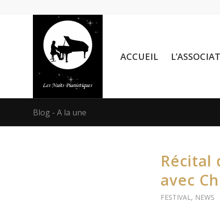
ACCUEIL
L’ASSOCIA
Blog - A la une
Récital 
avec Ch
FESTIVAL
,
NEWS