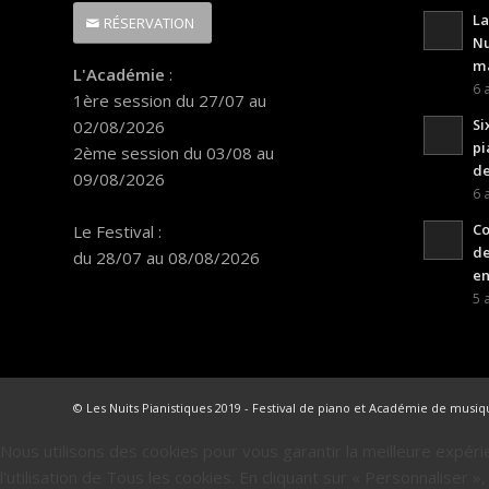
La
RÉSERVATION
Nu
ma
L'Académie
:
6 
1ère session du 27/07 au
Si
02/08/2026
pi
2ème session du 03/08 au
de
09/08/2026
6 
Co
Le Festival
:
de
du 28/07 au 08/08/2026
en
5 
© Les Nuits Pianistiques 2019 - Festival de piano et Académie de musi
Nous utilisons des cookies pour vous garantir la meilleure expér
l'utilisation de Tous les cookies. En cliquant sur « Personnaliser 