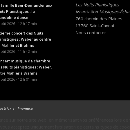
Les Nuits Pianistiques
 famille Beer-Demander aux
Association
Musiques-Écha
its Pianistiques : la
ndoline danse
760 chemin des Plaines
août 2026 - 12 h 17 min
13760 Saint-Cannat
Nous contacter
xième concert des Nuits
anistiques : Weber au centre
 Mahler et Brahms
août 2026 - 11 h 42 min
ncert musique de chambre
s Nuits pianistiques : Weber,
tre Mahler à Brahms
août 2026 - 12 h 01 min
que à Aix-en-Provence
ience sur notre site web, en mémorisant vos préférences lors de v
», vous acceptez uniquement l'utilisation de certains types de cook